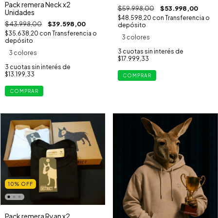
Pack remera Neck x2
$59.998,00
$53.998,00
Unidades
$48.598,20
con
Transferencia o
$43.998,00
$39.598,00
depósito
$35.638,20
con
Transferencia o
3 colores
depósito
3
cuotas sin interés de
3 colores
$17.999,33
3
cuotas sin interés de
$13.199,33
COMPRAR
COMPRAR
10
%
OFF
Pack remera Ryan x2