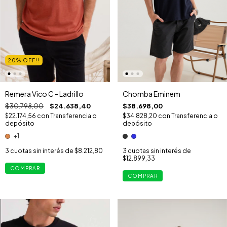
20% OFF!!
Chomba Eminem
Remera Vico C - Ladrillo
$38.698,00
$30.798,00
$24.638,40
$34.828,20
con
Transferencia o
$22.174,56
con
Transferencia o
depósito
depósito
+1
3
cuotas sin interés de
3
cuotas sin interés de
$8.212,80
$12.899,33
COMPRAR
COMPRAR