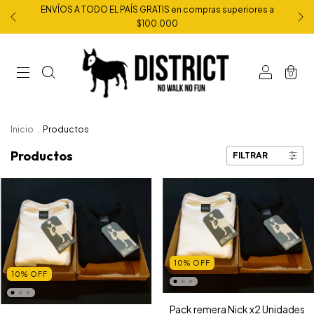
ENVÍOS A TODO EL PAÍS GRATIS en compras superiores a
$100.000
0
Inicio
.
Productos
Productos
FILTRAR
10
%
OFF
10
%
OFF
Pack remera Nick x2 Unidades