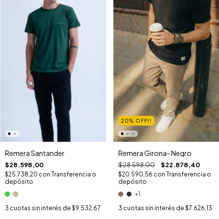
20% OFF!!
Remera Santander
Remera Girona- Negro
$28.598,00
$28.598,00
$22.878,40
$25.738,20
con
Transferencia o
$20.590,56
con
Transferencia o
depósito
depósito
+1
3
cuotas sin interés de
$9.532,67
3
cuotas sin interés de
$7.626,13