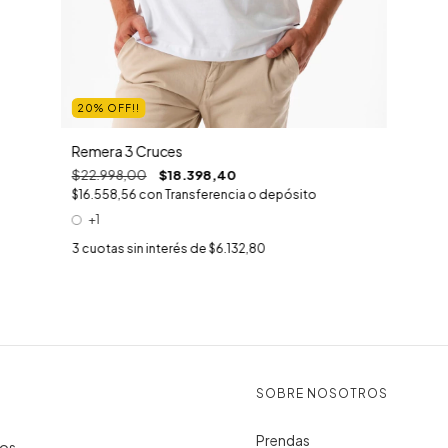
20% OFF!!
Remera 3 Cruces
$22.998,00
$18.398,40
$16.558,56
con
Transferencia o depósito
+1
3
cuotas sin interés de
$6.132,80
SOBRE NOSOTROS
Prendas
mos