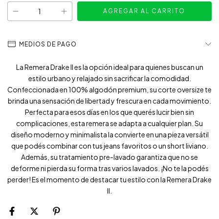
MEDIOS DE PAGO
La Remera Drake II es la opción ideal para quienes buscan un
estilo urbano y relajado sin sacrificar la comodidad.
Confeccionada en 100% algodón premium, su corte oversize te
brinda una sensación de libertad y frescura en cada movimiento.
Perfecta para esos días en los que querés lucir bien sin
complicaciones, esta remera se adapta a cualquier plan. Su
diseño moderno y minimalista la convierte en una pieza versátil
que podés combinar con tus jeans favoritos o un short liviano.
Además, su tratamiento pre-lavado garantiza que no se
deforme ni pierda su forma tras varios lavados. ¡No te la podés
perder! Es el momento de destacar tu estilo con la Remera Drake
II.