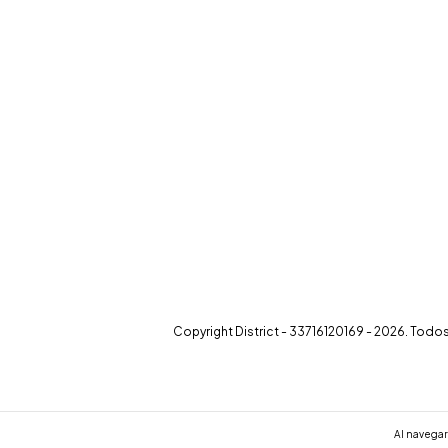
Copyright District - 33716120169 - 2026. Tod
Al navegar 