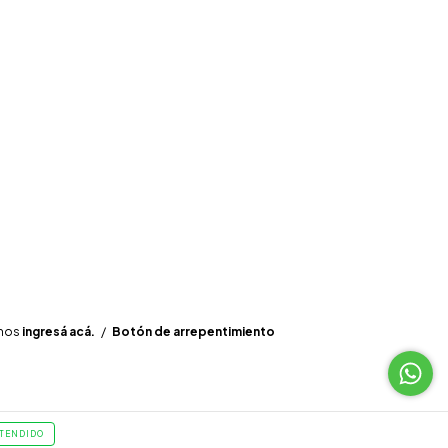
amos
ingresá acá.
/
Botón de arrepentimiento
TENDIDO