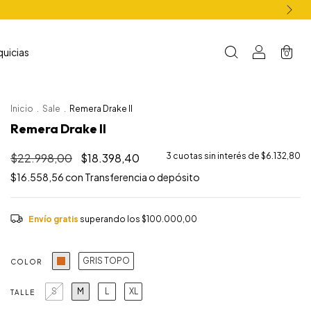
quicias
0
Inicio
.
Sale
.
Remera Drake II
Remera Drake II
$22.998,00
$18.398,40
3
cuotas sin interés de
$6.132,80
$16.558,56
con
Transferencia o depósito
Envío gratis
superando los
$100.000,00
GRIS TOPO
COLOR
S
M
L
XL
TALLE